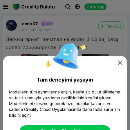

Creality Bulutu
Giriş Yap



denir07
Takip Et
09:38 11-24-2025
Лёгкий принт, печатал на ender 3 v3 se, petg,
сопло 225,скорость 75, стол 80

Tam deneyimi yaşayın
Modellerin tüm ayrıntılarına erişin, kesintisiz bulut dilimleme
ve tek tıklamayla yazdırma özelliklerinin keyfini çıkarın.
Modellerle etkileşime geçerek özel puanlar kazanın ve
sadece Creality Cloud Uygulamasında daha fazla sürprizin
kilidini açın!
Big City Light - LED Kit