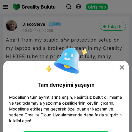

Creality Bulutu
Giriş Yap



DiscoSteve
Takip Et
09:53 11-24-2025
Apart from my stupid s/w protection setup on
my laptop and a broken filament in my Creality
Hi PTFE tube this printed beautifully, many
thanks.

Tam deneyimi yaşayın
Modellerin tüm ayrıntılarına erişin, kesintisiz bulut dilimleme
ve tek tıklamayla yazdırma özelliklerinin keyfini çıkarın.
Modellerle etkileşime geçerek özel puanlar kazanın ve
sadece Creality Cloud Uygulamasında daha fazla sürprizin
kilidini açın!