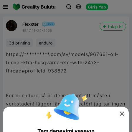

Creality Bulutu
Giriş Yap



Flexxter
Takip Et
15:17 11-24-2025
3d printing
enduro
https://**********.com/sv/models/967661-oil-
funnel-ktm-husqvarna-etc-with-24x3-
thread#profileId-938672
Kör ni enduro så är denna print ett måste i
verkstaden! lägger länk till kreatör! jag tar ingen
creed för detta alls utan är bara nöjd med

produkten och vill dela den delen!
Tam deneyimi yaşayın