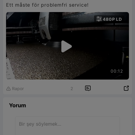
Ett måste för problemfri service!

480P LD

00:12


Rapor
2

Yorum