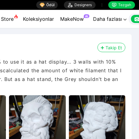

Ödül

Designers
Tezgah


AI
Store
Koleksiyonlar
MakeNow
Daha fazlası

Takip Et
to use it as a hat display... 3 walls with 10%
miscalculated the amount of white filament that I
r. But as a hat stand, the Grey shouldn't be an