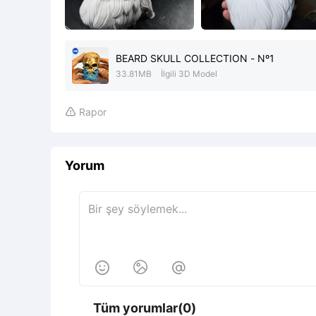
BEARD SKULL COLLECTION - Nº1
33.81MB
İlgili 3D Model
Rapor

Yorum



Tüm yorumlar(0)