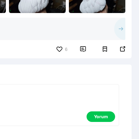


6
Yorum