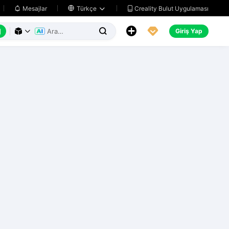
Creality Bulut Uygulaması
Mesajlar

Türkçe






Giriş Yap


