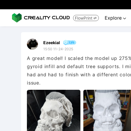
Explore
FlowPrint


Ezeekial
15:50 11-24-2025
A great model! I scaled the model up 275% 
gyroid infill and default tree supports. I 
had and had to finish with a different colo
issue.