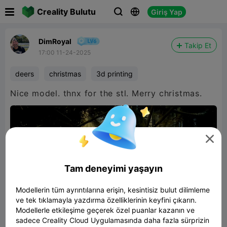

Creality Bulutu
Giriş Yap



DimRoyal
Takip Et
17:00 11-24-2025
deers
christmas
3d printing
Nice model. thnx for the stl. Merry christmas.

Tam deneyimi yaşayın
Modellerin tüm ayrıntılarına erişin, kesintisiz bulut dilimleme
ve tek tıklamayla yazdırma özelliklerinin keyfini çıkarın.
Modellerle etkileşime geçerek özel puanlar kazanın ve
sadece Creality Cloud Uygulamasında daha fazla sürprizin