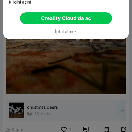
kilidini açın!
Creality Cloud'da aç
İptal etmek
christmas deers
İlgili 3D Model


Rapor
7
