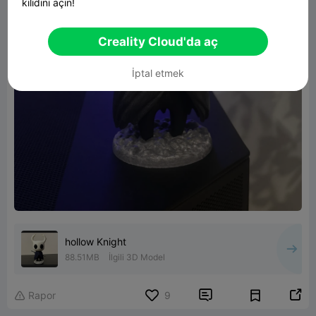
kilidini açın!
Creality Cloud'da aç
İptal etmek
hollow Knight
88.51MB
İlgili 3D Model


Rapor
9
