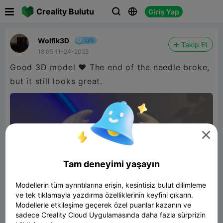

Creality Bulutu
Giriş Yap



Wolfik3D
Takip Et
18:05 11-24-2025
Good 3D model ❤️ The end of the needle broke,
but it still looks great.

Tam deneyimi yaşayın
Modellerin tüm ayrıntılarına erişin, kesintisiz bulut dilimleme
ve tek tıklamayla yazdırma özelliklerinin keyfini çıkarın.
Modellerle etkileşime geçerek özel puanlar kazanın ve
sadece Creality Cloud Uygulamasında daha fazla sürprizin