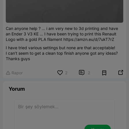
Can anyone help ? … i am very new to 3d printing and have
an Ender 3 V3 KE … I have been trying to print this Renault
Logo with a gold PLA filament https://amzn.eu/d/7ukT7rZ
I have tried various settings but none are that acceptable!
I can’t seem to get a clean top finish anyone got any ideas?
Thanks guys


Rapor
2
2

Yorum