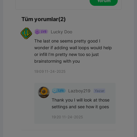
Yorum
Tüm yorumlar(2)
Lucky Doo
The last one seems pretty good I 
wonder if adding wall loops would help 
or infill I’m pretty new too so just 
brainstorming with you
19:09 11-24-2025
Lazboy219
Yazar
Thank you I will look at those 
settings and see how it goes
19:20 11-24-2025