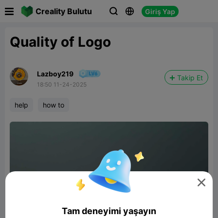

Creality Bulutu
Giriş Yap



Quality of Logo
Lazboy219
Takip Et
18:50 11-24-2025
help
how to

Tam deneyimi yaşayın