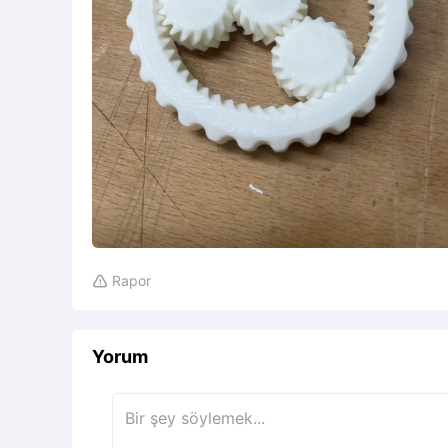
Rapor

Yorum