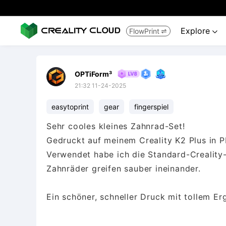
Explore
FlowPrint


OPTiForm³
21:32 11-24-2025
easytoprint
gear
fingerspiel
Sehr cooles kleines Zahnrad-Set!
Gedruckt auf meinem Creality K2 Plus in 
Verwendet habe ich die Standard-Creality-E
Zahnräder greifen sauber ineinander.
Ein schöner, schneller Druck mit tollem Er