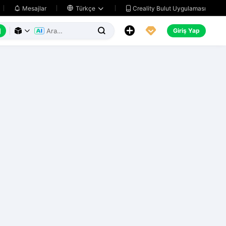
Creality Bulut Uygulaması
Mesajlar

Türkçe






Giriş Yap


