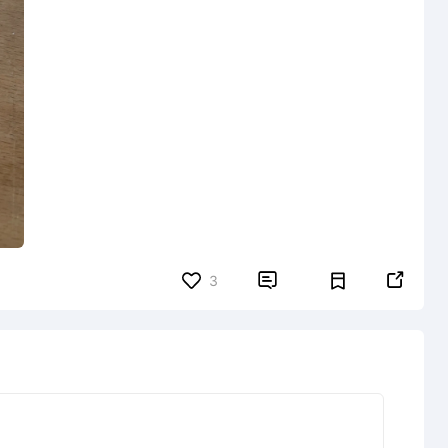


3