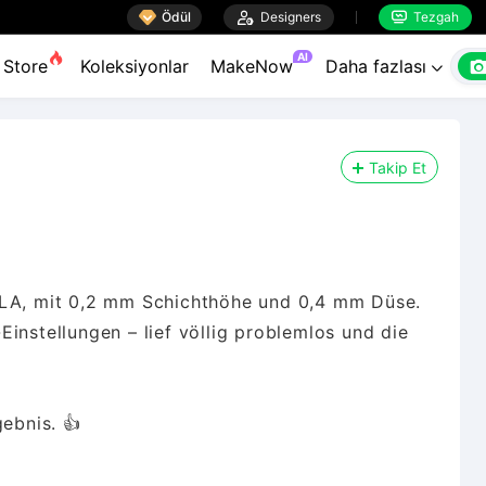

Ödül

Designers
Tezgah


AI
Store
Koleksiyonlar
MakeNow
Daha fazlası

Takip Et
PLA, mit 0,2 mm Schichthöhe und 0,4 mm Düse.
instellungen – lief völlig problemlos und die
gebnis. 👍