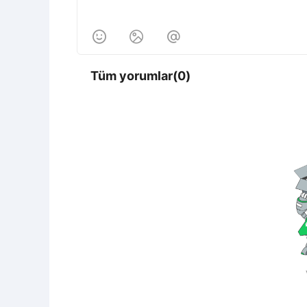



Tüm yorumlar(0)