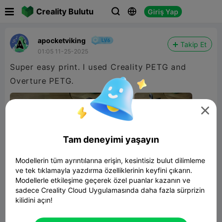

Creality Bulutu
Giriş Yap



apocketviking
Takip Et
01:05 11-25-2025
Super easy print. I used Creality PETG and
Overture PETG.

Tam deneyimi yaşayın
Modellerin tüm ayrıntılarına erişin, kesintisiz bulut dilimleme
ve tek tıklamayla yazdırma özelliklerinin keyfini çıkarın.
Modellerle etkileşime geçerek özel puanlar kazanın ve
sadece Creality Cloud Uygulamasında daha fazla sürprizin
kilidini açın!