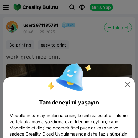

Creality Bulutu
Giriş Yap



user2971185781
Takip Et
01:46 11-25-2025
3d printing
easy to print
work great nice print

Tam deneyimi yaşayın
Modellerin tüm ayrıntılarına erişin, kesintisiz bulut dilimleme
ve tek tıklamayla yazdırma özelliklerinin keyfini çıkarın.
Modellerle etkileşime geçerek özel puanlar kazanın ve
sadece Creality Cloud Uygulamasında daha fazla sürprizin