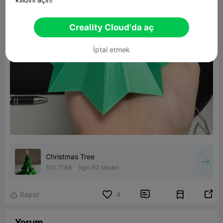
Creality Cloud'da aç
İptal etmek
Christmas Tree
510.71KB
İlgili 3D Model


Rapor
4

Yorum