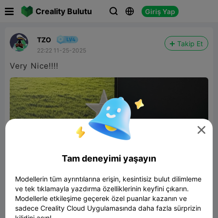

Creality Bulutu
Giriş Yap



TZO
Takip Et
22:22 11-25-2025
Very Nice!!!!

Tam deneyimi yaşayın
Modellerin tüm ayrıntılarına erişin, kesintisiz bulut dilimleme
ve tek tıklamayla yazdırma özelliklerinin keyfini çıkarın.
Modellerle etkileşime geçerek özel puanlar kazanın ve
sadece Creality Cloud Uygulamasında daha fazla sürprizin
kilidini açın!