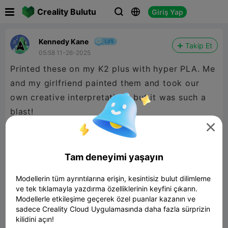

Creality Bulutu
Giriş Yap



Kennedy Kane
Takip Et
05:58 11-26-2025
Printed these on my K2 plus with hyper PLA. Me
and my girlfriend painted them and took our
own creative interpretations but it was such a
blast!

Butters was easy to print with tree supports but
cartman took 3 tries. Be careful how the
Tam deneyimi yaşayın
supports wrap around his wand, especially the
Modellerin tüm ayrıntılarına erişin, kesintisiz bulut dilimleme
bottom.
ve tek tıklamayla yazdırma özelliklerinin keyfini çıkarın.
Modellerle etkileşime geçerek özel puanlar kazanın ve
sadece Creality Cloud Uygulamasında daha fazla sürprizin
kilidini açın!