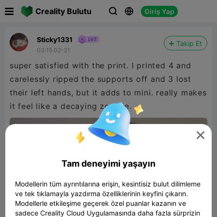

Creality Bulutu
Giriş Yap



Sticky1331
Takip Et
03:15 02-21
super satisfied with the print. I printed 4 and
carelessly ripped the supports off and 3 lost
their left hands, but it adds to mini. really makes
it feel like a decaying zombie.

Tam deneyimi yaşayın
Modellerin tüm ayrıntılarına erişin, kesintisiz bulut dilimleme
ve tek tıklamayla yazdırma özelliklerinin keyfini çıkarın.
Modellerle etkileşime geçerek özel puanlar kazanın ve
sadece Creality Cloud Uygulamasında daha fazla sürprizin