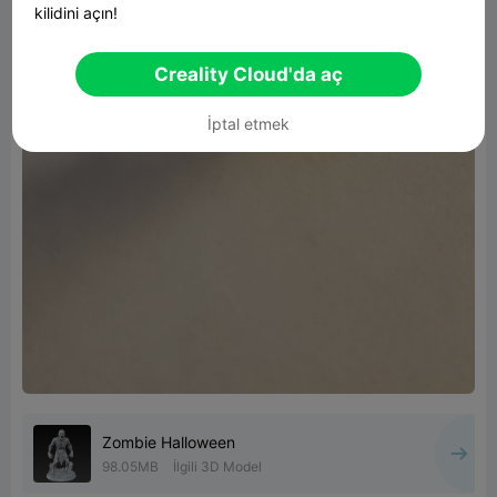
kilidini açın!
Creality Cloud'da aç
İptal etmek
Zombie Halloween
98.05MB
İlgili 3D Model