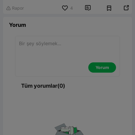


Rapor
4

Yorum
Yorum
Tüm yorumlar(0)