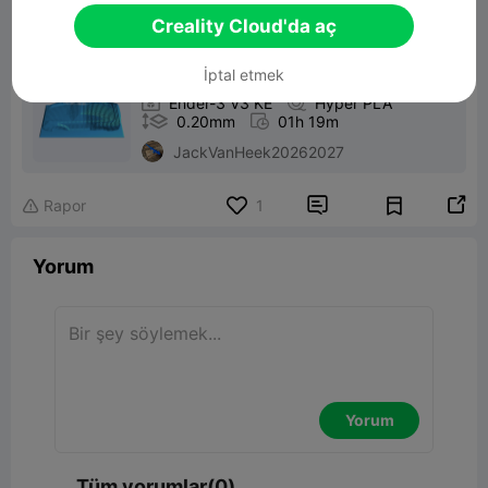
Creality Cloud'da aç
Print File：
obj_1_Botton

İptal etmek

Ender-3 V3 KE

Hyper PLA

0.20mm

01h 19m
JackVanHeek20262027


Rapor
1

Yorum
Yorum
Tüm yorumlar(0)