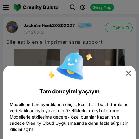

Creality Bulutu
Giriş Yap



JackVanHeek20262027
Takip Et
18:42 03-21
Elle est bien à imprimer sans support

Tam deneyimi yaşayın
Modellerin tüm ayrıntılarına erişin, kesintisiz bulut dilimleme
ve tek tıklamayla yazdırma özelliklerinin keyfini çıkarın.
Modellerle etkileşime geçerek özel puanlar kazanın ve
sadece Creality Cloud Uygulamasında daha fazla sürprizin
Porsche 959
kilidini açın!
8.56MB
İlgili 3D Model