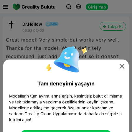

Creality Bulutu
Giriş Yap



Dr.Hollow
Takip Et
00:53 03-22
Great model! Very simple but works very well.
Thanks for the model! Would definitely
recommend, just add rubber feet so it doesn’t
move as easily, but overall great model! 5/5!

Tam deneyimi yaşayın
Modellerin tüm ayrıntılarına erişin, kesintisiz bulut dilimleme
ve tek tıklamayla yazdırma özelliklerinin keyfini çıkarın.
Modellerle etkileşime geçerek özel puanlar kazanın ve
sadece Creality Cloud Uygulamasında daha fazla sürprizin
kilidini açın!