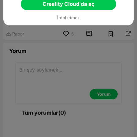
Creality Cloud'da aç
Laptop Stand
İptal etmek
738.75KB
İlgili 3D Model


Rapor
5

Yorum
Yorum
Tüm yorumlar(0)