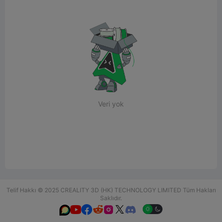
Veri yok
Telif Hakkı © 2025 CREALITY 3D (HK) TECHNOLOGY LIMITED Tüm Hakları
Saklıdır.





