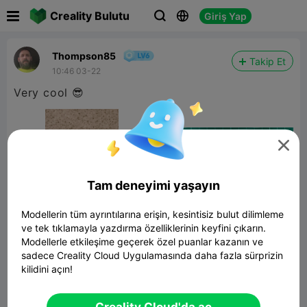

Creality Bulutu
Giriş Yap



Thompson85
Takip Et
10:46 03-22
Very cool 😎

Tam deneyimi yaşayın
Modellerin tüm ayrıntılarına erişin, kesintisiz bulut dilimleme
ve tek tıklamayla yazdırma özelliklerinin keyfini çıkarın.
Modellerle etkileşime geçerek özel puanlar kazanın ve
sadece Creality Cloud Uygulamasında daha fazla sürprizin
kilidini açın!
Grinder
17.69MB
İlgili 3D Model