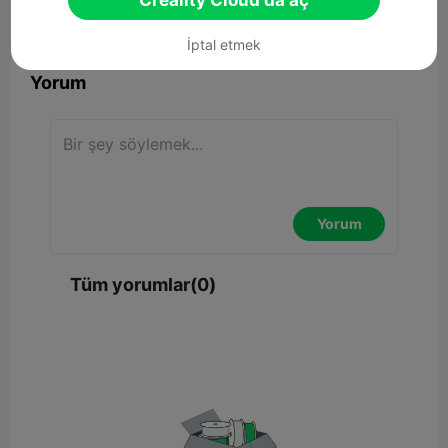
Creality Cloud'da aç


Rapor
6

İptal etmek
Yorum
Yorum
Tüm yorumlar(0)