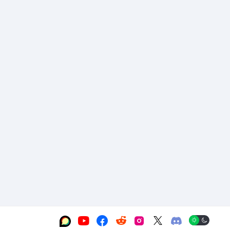





