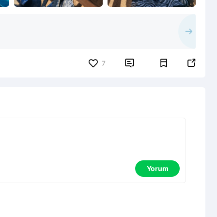


7
Yorum