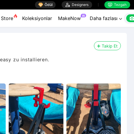

Ödül

Designers
Tezgah


AI
Store
Koleksiyonlar
MakeNow
Daha fazlası

Takip Et
asy zu installieren.