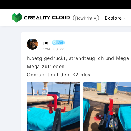
Explore
FlowPrint


pq
12:45 03-22
h.petg gedruckt, strandtauglich und Mega e
Mega zufrieden
Gedruckt mit dem K2 plus