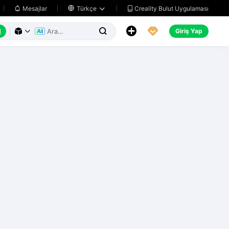
Creality Bulut Uygulaması
Mesajlar

Türkçe






Giriş Yap


