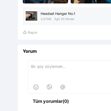
Headset Hanger No.1
2.67MB
İlgili 3D Model
Rapor

Yorum



Tüm yorumlar(0)