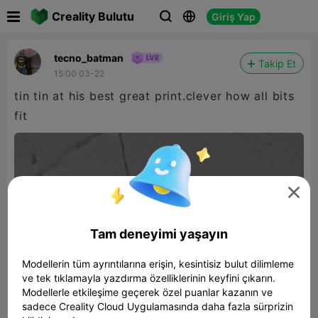

Creality Bulutu
Giriş Yap



tecno_batman
Takip Et
15:00 03-22
tin tin at his best great print.clever how all bits
fit

Tam deneyimi yaşayın
Modellerin tüm ayrıntılarına erişin, kesintisiz bulut dilimleme
ve tek tıklamayla yazdırma özelliklerinin keyfini çıkarın.
Modellerle etkileşime geçerek özel puanlar kazanın ve
sadece Creality Cloud Uygulamasında daha fazla sürprizin