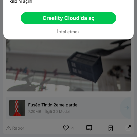
kilidini açın!
Creality Cloud'da aç
İptal etmek
Fusée Tintin 2eme partie
7.20MB
İlgili 3D Model


Rapor
4
