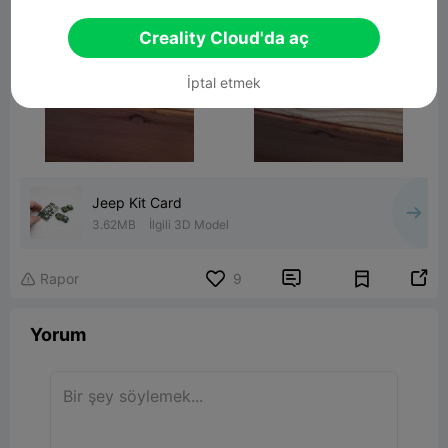
Creality Cloud'da aç
İptal etmek
Jeep Kit Card
3.62MB
İlgili 3D Model


Rapor
9

Yorum