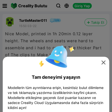

Creality Bulutu
Giriş Yap



TurtleMaster011
Takip Et
15:50 03-22
Nice Model, printed in 1h 20min 0.12 layer
height. The wheels and seats were hard to
assemble and i had to cut off The thicker Part
of The clips to Make them fit.

Looks: 9/10
Assembly: 6/10
Tam deneyimi yaşayın
Overall: 8/10
Modellerin tüm ayrıntılarına erişin, kesintisiz bulut dilimleme
ve tek tıklamayla yazdırma özelliklerinin keyfini çıkarın.
Thanks for sharing this model!
Modellerle etkileşime geçerek özel puanlar kazanın ve
sadece Creality Cloud Uygulamasında daha fazla sürprizin
kilidini açın!