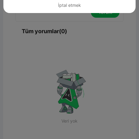
İptal etmek
Yorum
Tüm yorumlar(0)
Veri yok