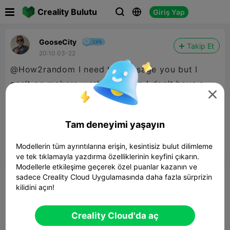

Creality Bulutu
Giriş Yap



GooseCity
Takip Et
20:10 03-22
@How2random I need to message you but I
can’t on makers world because I don’t have a

high enough level. It is about your mini surron
model. I would like to talk further about it but
Tam deneyimi yaşayın
do not know how to privately contact you.
Modellerin tüm ayrıntılarına erişin, kesintisiz bulut dilimleme


Rapor
3

ve tek tıklamayla yazdırma özelliklerinin keyfini çıkarın.
Modellerle etkileşime geçerek özel puanlar kazanın ve
Yorum
sadece Creality Cloud Uygulamasında daha fazla sürprizin
kilidini açın!
Creality Cloud'da aç