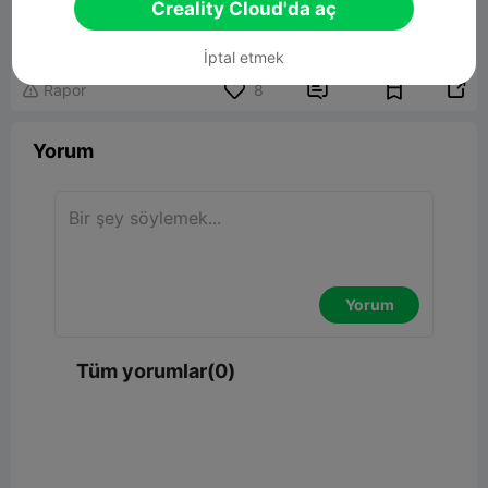
Hueforge- Gandalf the grey
Creality Cloud'da aç
98.13MB
İlgili 3D Model
İptal etmek


Rapor
8

Yorum
Yorum
Tüm yorumlar(0)