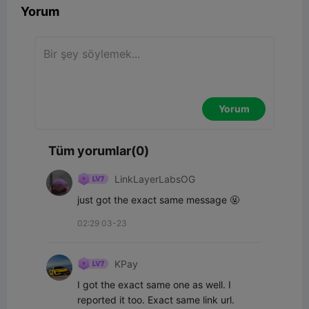
Yorum
Yorum
Tüm yorumlar(0)
LinkLayerLabsOG
just got the exact same message 🤬
02:29 03-23
KPay
I got the exact same one as well. I 
reported it too. Exact same link url.