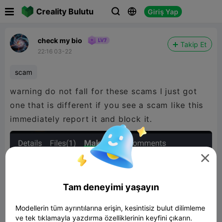

Creality Bulutu
Giriş Yap



check my bio
Takip Et
22:16 03-22
scam
warning do not fall for these scams I just got
one that is different if you see a scam like this
immediately report it and block it.

Tam deneyimi yaşayın
Modellerin tüm ayrıntılarına erişin, kesintisiz bulut dilimleme
ve tek tıklamayla yazdırma özelliklerinin keyfini çıkarın.