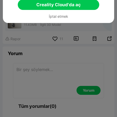
Creality Cloud'da aç
İptal etmek
Elephant Head Wall Mount painted
11.43MB
İlgili 3D Model


Rapor
11

Yorum
Yorum
Tüm yorumlar(0)