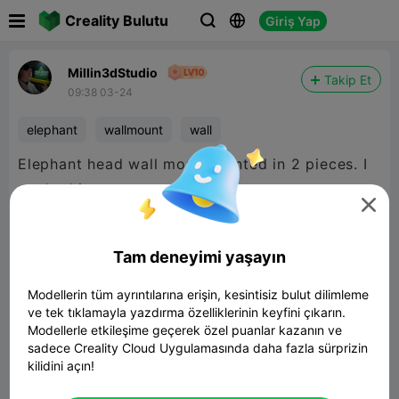

Creality Bulutu
Giriş Yap



Millin3dStudio
Takip Et
09:38 03-24
elephant
wallmount
wall
Elephant head wall mount printed in 2 pieces. I
made this person customers request.

Tam deneyimi yaşayın
Modellerin tüm ayrıntılarına erişin, kesintisiz bulut dilimleme
ve tek tıklamayla yazdırma özelliklerinin keyfini çıkarın.
Modellerle etkileşime geçerek özel puanlar kazanın ve
sadece Creality Cloud Uygulamasında daha fazla sürprizin
kilidini açın!