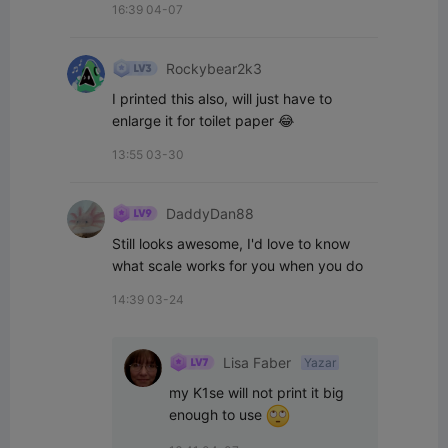
16:39 04-07
Rockybear2k3
I printed this also, will just have to 
enlarge it for toilet paper 😂
13:55 03-30
DaddyDan88
Still looks awesome, I'd love to know 
what scale works for you when you do
14:39 03-24
Lisa Faber
Yazar
my K1se will not print it big 
enough to use 