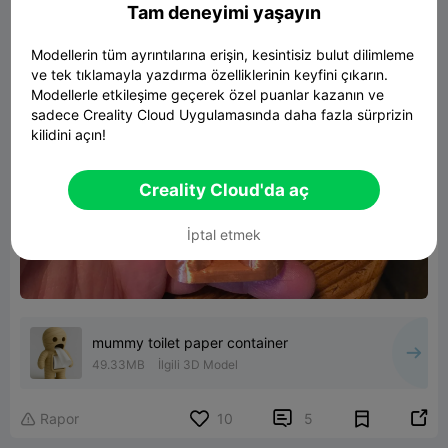
Tam deneyimi yaşayın
Modellerin tüm ayrıntılarına erişin, kesintisiz bulut dilimleme
ve tek tıklamayla yazdırma özelliklerinin keyfini çıkarın.
Modellerle etkileşime geçerek özel puanlar kazanın ve
sadece Creality Cloud Uygulamasında daha fazla sürprizin
kilidini açın!
Creality Cloud'da aç
İptal etmek
mummy toilet paper container
49.33MB
İlgili 3D Model


Rapor
10
5
