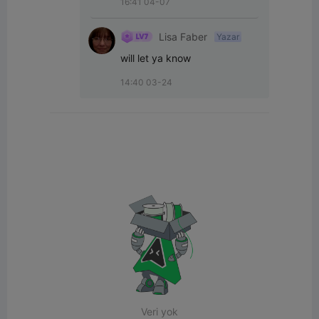
16:41 04-07
Lisa Faber
Yazar
will let ya know
14:40 03-24
Veri yok