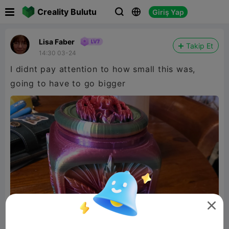

Creality Bulutu
Giriş Yap



Lisa Faber
Takip Et
14:30 03-24
I didnt pay attention to how small this was,
going to have to go bigger
