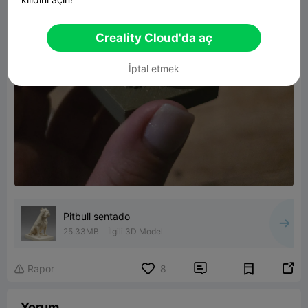
Creality Cloud'da aç
İptal etmek
Pitbull sentado
25.33MB
İlgili 3D Model


Rapor
8

Yorum