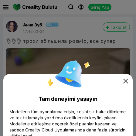

Creality Bulutu
Giriş Yap



Анна Зуб
Takip Et
17:46 03-24
👌👌👌 трохи збільшила розмір, все супер

Tam deneyimi yaşayın
Modellerin tüm ayrıntılarına erişin, kesintisiz bulut dilimleme
ve tek tıklamayla yazdırma özelliklerinin keyfini çıkarın.
Modellerle etkileşime geçerek özel puanlar kazanın ve
sadece Creality Cloud Uygulamasında daha fazla sürprizin
kilidini açın!