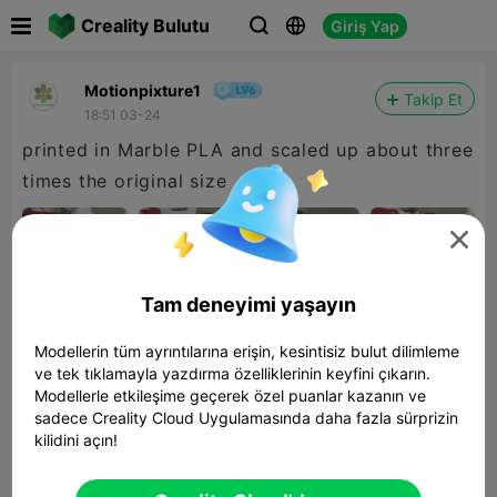

Creality Bulutu
Giriş Yap



Motionpixture1
Takip Et
18:51 03-24
printed in Marble PLA and scaled up about three
times the original size

Tam deneyimi yaşayın
Modellerin tüm ayrıntılarına erişin, kesintisiz bulut dilimleme
ve tek tıklamayla yazdırma özelliklerinin keyfini çıkarın.
Modellerle etkileşime geçerek özel puanlar kazanın ve
sadece Creality Cloud Uygulamasında daha fazla sürprizin
kilidini açın!
Cat