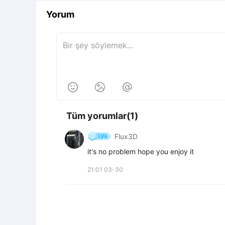
Yorum



Tüm yorumlar(1)
Flux3D
it's no problem hope you enjoy it
21:01 03-30