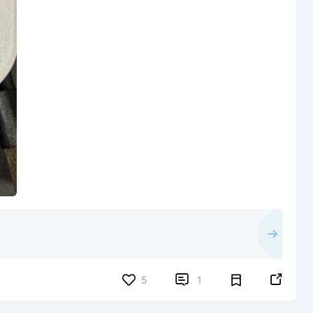


5
1