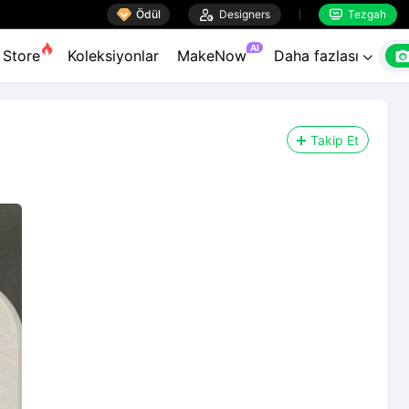

Ödül

Designers
Tezgah


AI
Store
Koleksiyonlar
MakeNow
Daha fazlası

Takip Et