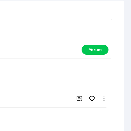
Yorum

