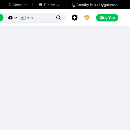
Creality Bulut Uygulaması
Mesajlar

Türkçe






Giriş Yap


