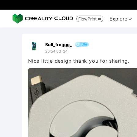
Explore
FlowPrint


Bull_froggg_
20:54 03-24
Nice little design thank you for sharing.