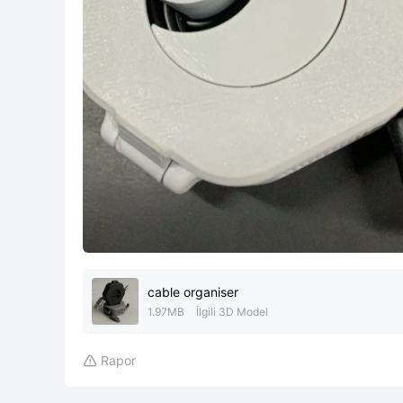
cable organiser
1.97MB
İlgili 3D Model
Rapor
