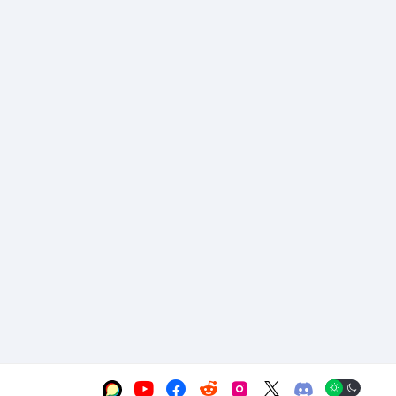





