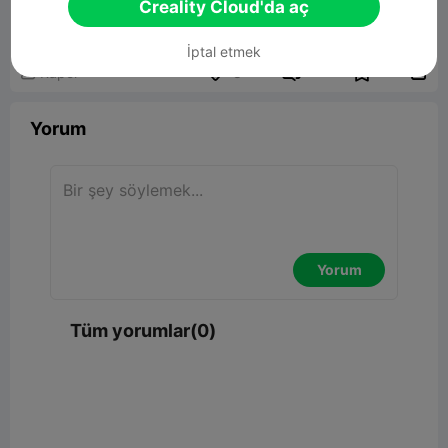
Creality Cloud'da aç
İptal etmek


Rapor
8

Yorum
Yorum
Tüm yorumlar(0)