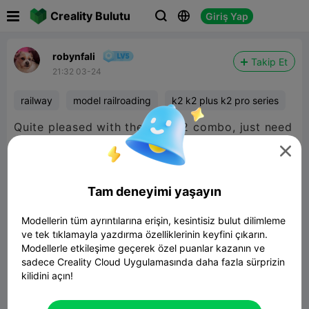

Creality Bulutu
Giriş Yap



robynfali
Takip Et
21:32 03-24
railway
model railroading
k2 k2 plus k2 pro series
Quite pleased with the new K2 combo, just need
to get decent filament, building stuff for our

model railway layout, this time a spiral
footbridge over a heritage area rail line
Tam deneyimi yaşayın
Modellerin tüm ayrıntılarına erişin, kesintisiz bulut dilimleme
ve tek tıklamayla yazdırma özelliklerinin keyfini çıkarın.
Modellerle etkileşime geçerek özel puanlar kazanın ve
sadece Creality Cloud Uygulamasında daha fazla sürprizin
kilidini açın!