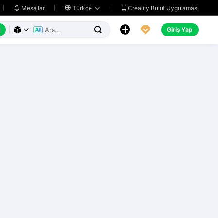
Creality Bulut Uygulaması
Mesajlar

Türkçe






Giriş Yap


