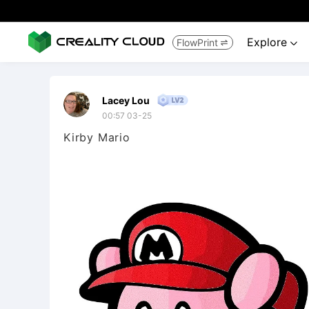
Explore
FlowPrint


Lacey Lou
00:57 03-25
Kirby Mario