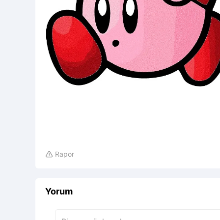
Rapor

Yorum