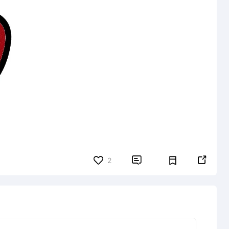


2