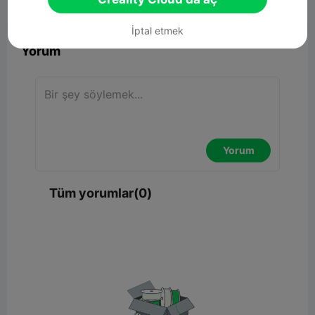


Rapor
7

İptal etmek
Yorum
Yorum
Tüm yorumlar(0)