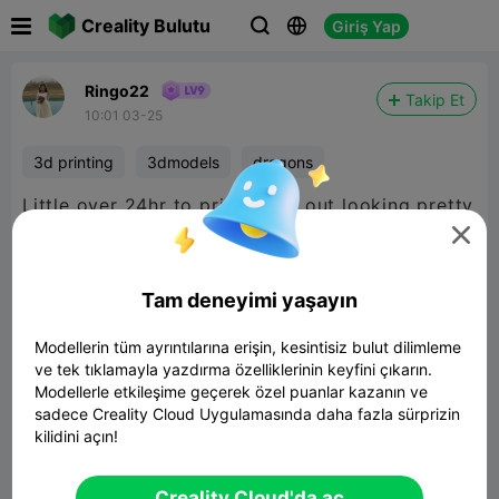

Creality Bulutu
Giriş Yap



Ringo22
Takip Et
10:01 03-25
3d printing
3dmodels
dragons
Little over 24hr to print came out looking pretty
good.

Tam deneyimi yaşayın
Modellerin tüm ayrıntılarına erişin, kesintisiz bulut dilimleme
ve tek tıklamayla yazdırma özelliklerinin keyfini çıkarın.
Modellerle etkileşime geçerek özel puanlar kazanın ve
sadece Creality Cloud Uygulamasında daha fazla sürprizin
kilidini açın!
Creality Cloud'da aç