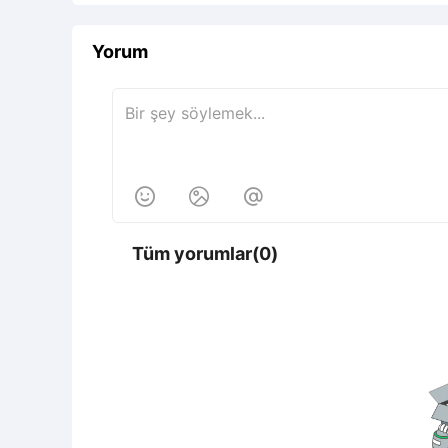
Yorum



Tüm yorumlar(0)