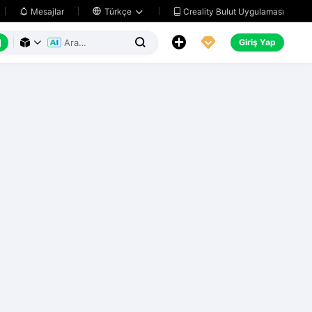
Creality Bulut Uygulaması
Mesajlar

Türkçe






Giriş Yap


