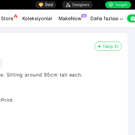

Ödül

Designers
Tezgah


AI
Store
Koleksiyonlar
MakeNow
Daha fazlası

Takip Et
. Sitting around 65cm tall each.
yPrint