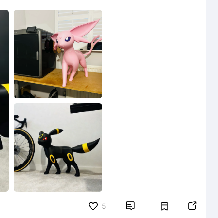


5