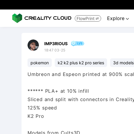
Explore
FlowPrint


IMP3RIOUS
18:47 03-25
pokemon
k2 k2 plus k2 pro series
3d models
Umbreon and Espeon printed at 900% scale
****** PLA+ at 10% infill
Sliced and split with connectors in Crealit
125% speed
K2 Pro
Models from Cults3D