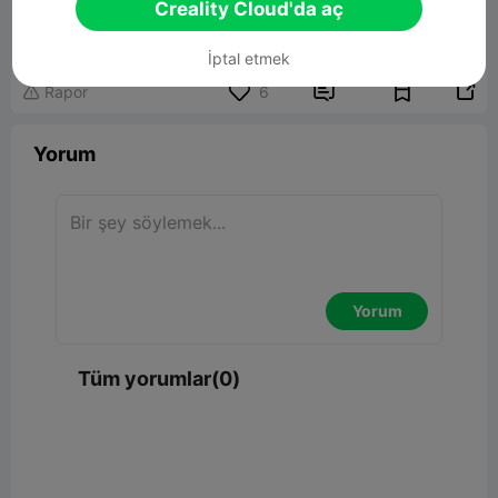
VW Transporter
Creality Cloud'da aç
15.15MB
İlgili 3D Model
İptal etmek


Rapor
6

Yorum
Yorum
Tüm yorumlar(0)