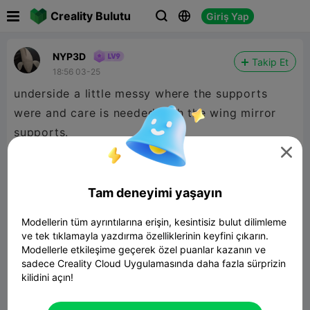

Creality Bulutu
Giriş Yap



NYP3D
Takip Et
18:56 03-25
underside a little messy where the supports
were and care is needed with the wing mirror
supports.

Tam deneyimi yaşayın
Modellerin tüm ayrıntılarına erişin, kesintisiz bulut dilimleme
ve tek tıklamayla yazdırma özelliklerinin keyfini çıkarın.
Modellerle etkileşime geçerek özel puanlar kazanın ve
sadece Creality Cloud Uygulamasında daha fazla sürprizin
kilidini açın!