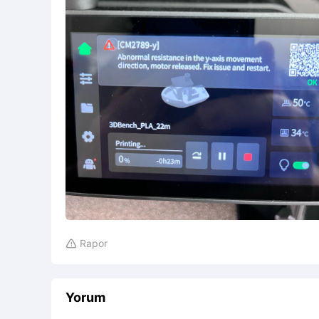
Rapor

Yorum