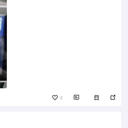


2