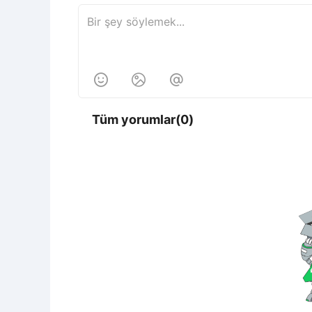



Tüm yorumlar(0)