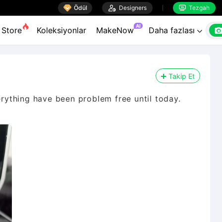

Ödül

Designers
Tezgah


AI
Store
Koleksiyonlar
MakeNow
Daha fazlası

Takip Et
ything have been problem free until today.