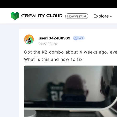
Explore
FlowPrint


user1042408969
01:27 03-26
Got the K2 combo about 4 weeks ago, ever
What is this and how to fix