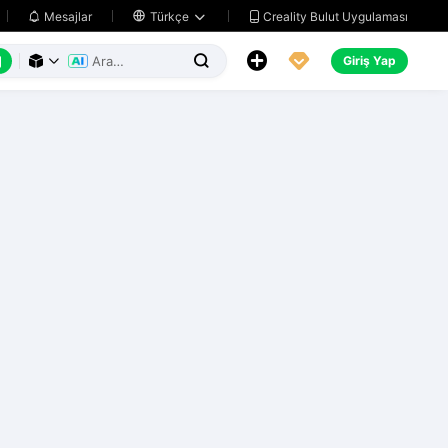
Creality Bulut Uygulaması
Mesajlar

Türkçe






Giriş Yap


