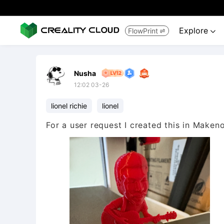
Explore
FlowPrint


Nusha
12:02 03-26
lionel richie
lionel
For a user request I created this in Make