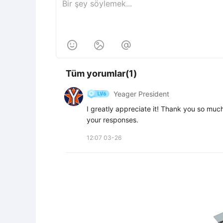



Tüm yorumlar(1)
Yeager President
I greatly appreciate it! Thank you so much
your responses.
12:07 03-26