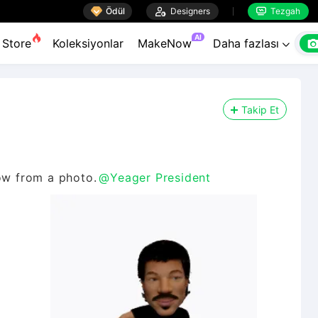

Ödül

Designers
Tezgah


AI
Store
Koleksiyonlar
MakeNow
Daha fazlası

Takip Et
now from a photo.
@Yeager President