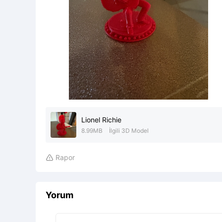
Lionel Richie
8.99MB
İlgili 3D Model
Rapor

Yorum