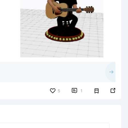


5
1