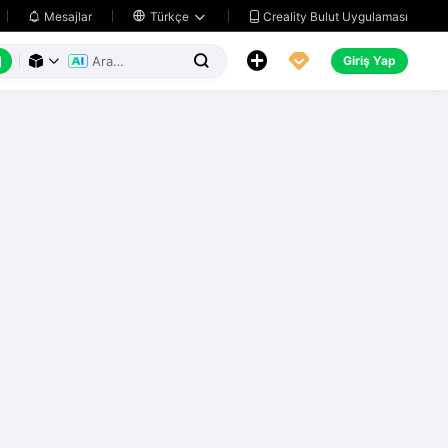
Creality Bulut Uygulaması
Mesajlar

Türkçe






Giriş Yap


