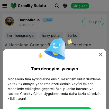

Creality Bulutu
Giriş Yap



DarthMirous
Takip Et
14:15 03-26
hermionegranger
harry potter
funko
A Hermione Granger ficou linda. Excelente
modelo.

Tam deneyimi yaşayın
Modellerin tüm ayrıntılarına erişin, kesintisiz bulut dilimleme
ve tek tıklamayla yazdırma özelliklerinin keyfini çıkarın.
Modellerle etkileşime geçerek özel puanlar kazanın ve
sadece Creality Cloud Uygulamasında daha fazla sürprizin
kilidini açın!