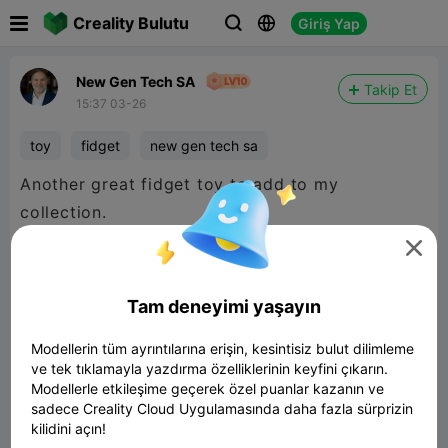

Creality Bulutu
Giriş Yap



New Gen Tech SA
Takip Et
15:37 03-26
toy
fidget
new gen tech sa
Another great fidget toy to add to my
collection.
I printed it on my Crealtiy Hi using Ender PLA in

Grey at a layer height of 0.16mm in an hour and
6 minutes.
Tam deneyimi yaşayın
Modellerin tüm ayrıntılarına erişin, kesintisiz bulut dilimleme
ve tek tıklamayla yazdırma özelliklerinin keyfini çıkarın.
Modellerle etkileşime geçerek özel puanlar kazanın ve
sadece Creality Cloud Uygulamasında daha fazla sürprizin
kilidini açın!