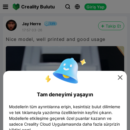

Creality Bulutu
Giriş Yap



Jay Herre
Takip Et
17:57 03-26
Nice model, well printed and good usage

Tam deneyimi yaşayın
Modellerin tüm ayrıntılarına erişin, kesintisiz bulut dilimleme
ve tek tıklamayla yazdırma özelliklerinin keyfini çıkarın.
Modellerle etkileşime geçerek özel puanlar kazanın ve
sadece Creality Cloud Uygulamasında daha fazla sürprizin
kilidini açın!