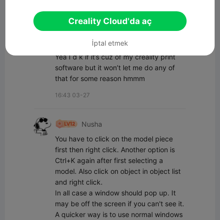
Creality Cloud'da aç
Tüm yorumlar(2)
NCHAMMER86
Yazar
İptal etmek
Yea I d k if it’s cuz of my creality print 
software but it won’t let me do any of 
that for some reason hmmm
16:43 03-27
Nusha
You have to click on the model piece 
first then right click. Another option is 
Ctrl+K again after first selecting a 
model. Also click on object in object list 
and right click. 

In all case a window should pop up. It 
may be off the screen if you can't see it.

A quicker way is to use normal windows 