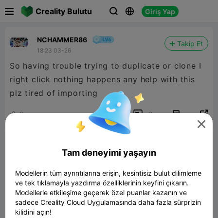

Creality Bulutu
Giriş Yap



NCHAMMER86
Takip Et
18:23 03-26
So having trouble trying to duplicate or clone I
right click nothing happens any help with this
plz tired of importing


Rapor
2
2


Yorum
Tam deneyimi yaşayın
Modellerin tüm ayrıntılarına erişin, kesintisiz bulut dilimleme
ve tek tıklamayla yazdırma özelliklerinin keyfini çıkarın.
Modellerle etkileşime geçerek özel puanlar kazanın ve
sadece Creality Cloud Uygulamasında daha fazla sürprizin
Yorum
kilidini açın!