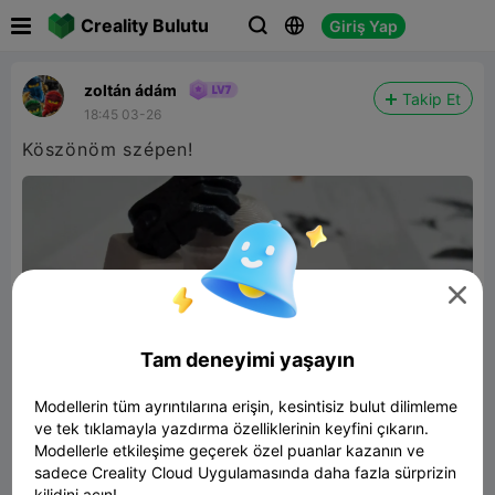

Creality Bulutu
Giriş Yap



zoltán ádám
Takip Et
18:45 03-26
Köszönöm szépen!

Tam deneyimi yaşayın
Modellerin tüm ayrıntılarına erişin, kesintisiz bulut dilimleme
ve tek tıklamayla yazdırma özelliklerinin keyfini çıkarın.
Modellerle etkileşime geçerek özel puanlar kazanın ve
sadece Creality Cloud Uygulamasında daha fazla sürprizin
kilidini açın!