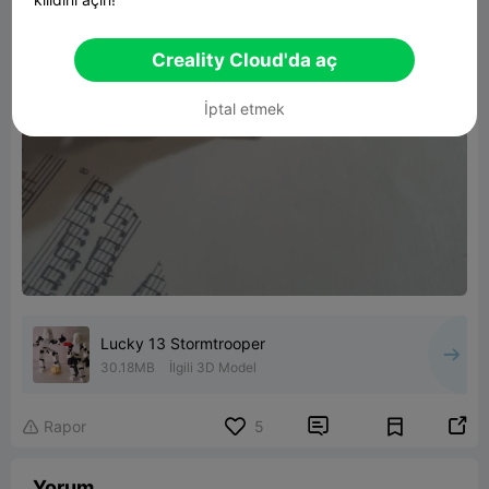
Creality Cloud'da aç
İptal etmek
Lucky 13 Stormtrooper
30.18MB
İlgili 3D Model


Rapor
5

Yorum