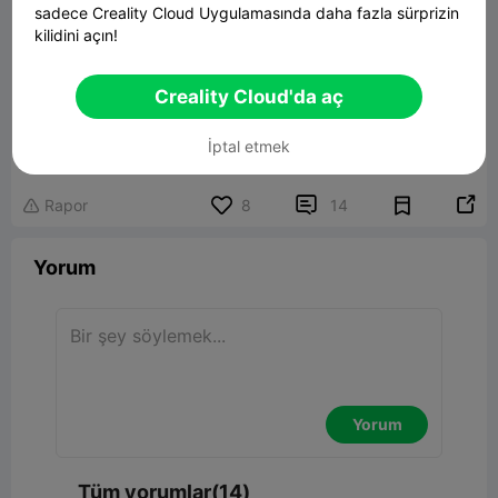
sadece Creality Cloud Uygulamasında daha fazla sürprizin
kilidini açın!
Creality Cloud'da aç
İptal etmek


Rapor
8
14

Yorum
Yorum
Tüm yorumlar(14)