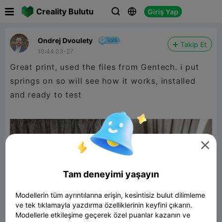

Creality Bulutu
Giriş Yap



Ondrej Dvoulety
Takip Et
10:44 03-27
Great print, used the files from Gentech. i put
springs on so will see how it works, installed
and ready to test

Tam deneyimi yaşayın
Modellerin tüm ayrıntılarına erişin, kesintisiz bulut dilimleme
ve tek tıklamayla yazdırma özelliklerinin keyfini çıkarın.
Modellerle etkileşime geçerek özel puanlar kazanın ve