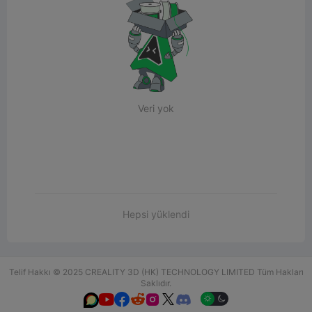
Veri yok
Hepsi yüklendi
Telif Hakkı © 2025 CREALITY 3D (HK) TECHNOLOGY LIMITED Tüm Hakları
Saklıdır.





