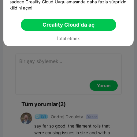
sadece Creality Cloud Uygulamasında daha fazla sürprizin
CFS Spool Pusher - NEWER ARMS
kilidini açın!
277.12KB
İlgili 3D Model
Creality Cloud'da aç


Rapor
4
2

İptal etmek
Yorum
Yorum
Tüm yorumlar(2)
Ondrej Dvoulety
Yazar
say far so good, the filament rolls that 
were causing issues in size and with a 