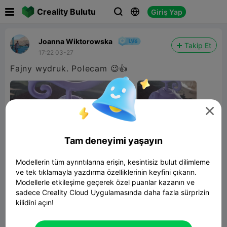

Creality Bulutu
Giriş Yap



Joanna Wiktorowska
Takip Et
17:22 03-27
Fajny wydruk. Polecam 😉👍

Tam deneyimi yaşayın
Modellerin tüm ayrıntılarına erişin, kesintisiz bulut dilimleme
ve tek tıklamayla yazdırma özelliklerinin keyfini çıkarın.
Modellerle etkileşime geçerek özel puanlar kazanın ve
sadece Creality Cloud Uygulamasında daha fazla sürprizin
kilidini açın!
Devil Fruit - Gomu Gomu/ Hito Hito no mi