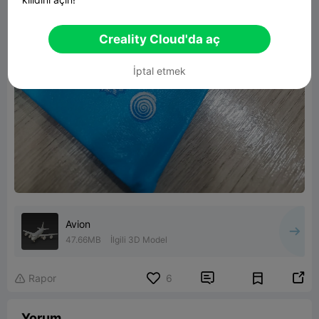
Creality Cloud'da aç
İptal etmek
Avion
47.66MB
İlgili 3D Model


Rapor
6

Yorum