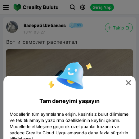

Creality Bulutu
Giriş Yap



Валерий Шибанаев
Takip Et
18:41 03-27
Вот и самолёт распечатал

Tam deneyimi yaşayın
Modellerin tüm ayrıntılarına erişin, kesintisiz bulut dilimleme
ve tek tıklamayla yazdırma özelliklerinin keyfini çıkarın.
Modellerle etkileşime geçerek özel puanlar kazanın ve
sadece Creality Cloud Uygulamasında daha fazla sürprizin
kilidini açın!