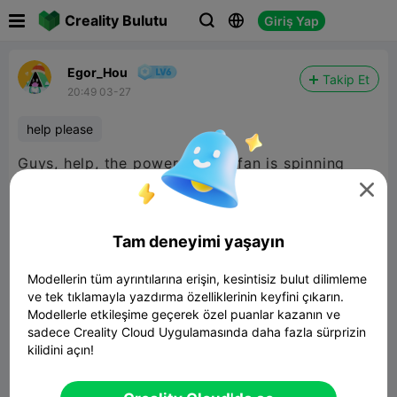

Creality Bulutu
Giriş Yap



Egor_Hou
Takip Et
20:49 03-27
help please
Guys, help, the power supply fan is spinning
very fast. What should I do? It's very noisy.


480P LD
Tam deneyimi yaşayın
Modellerin tüm ayrıntılarına erişin, kesintisiz bulut dilimleme
ve tek tıklamayla yazdırma özelliklerinin keyfini çıkarın.

Modellerle etkileşime geçerek özel puanlar kazanın ve
sadece Creality Cloud Uygulamasında daha fazla sürprizin
kilidini açın!
00:07