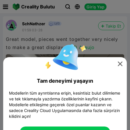

Creality Bulutu
Giriş Yap



SchNathzer
Takip Et
01:59 03-28
Great model, pieces went together very nicely
to make a great display
@3D Araujo

Tam deneyimi yaşayın
Modellerin tüm ayrıntılarına erişin, kesintisiz bulut dilimleme
ve tek tıklamayla yazdırma özelliklerinin keyfini çıkarın.
Modellerle etkileşime geçerek özel puanlar kazanın ve
sadece Creality Cloud Uygulamasında daha fazla sürprizin
kilidini açın!