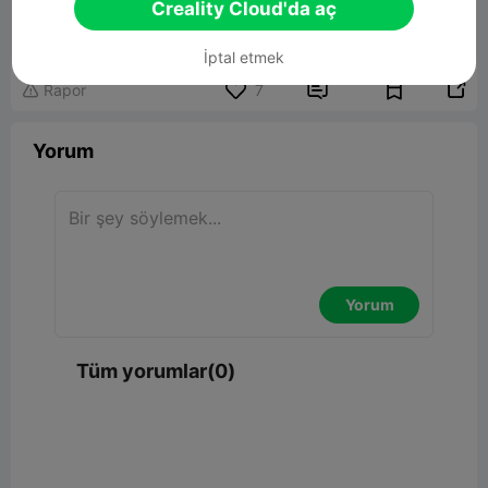
KC-46
Creality Cloud'da aç
36.15MB
İlgili 3D Model
İptal etmek


Rapor
7

Yorum
Yorum
Tüm yorumlar(0)