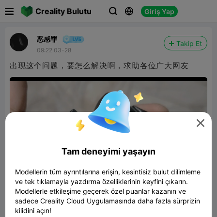

Creality Bulutu
Giriş Yap



恶感罪
Takip Et
09:22 03-28
出现这个问题，要怎么解决啊，求助各位广大网友

Tam deneyimi yaşayın
Modellerin tüm ayrıntılarına erişin, kesintisiz bulut dilimleme
ve tek tıklamayla yazdırma özelliklerinin keyfini çıkarın.
Modellerle etkileşime geçerek özel puanlar kazanın ve
sadece Creality Cloud Uygulamasında daha fazla sürprizin
kilidini açın!