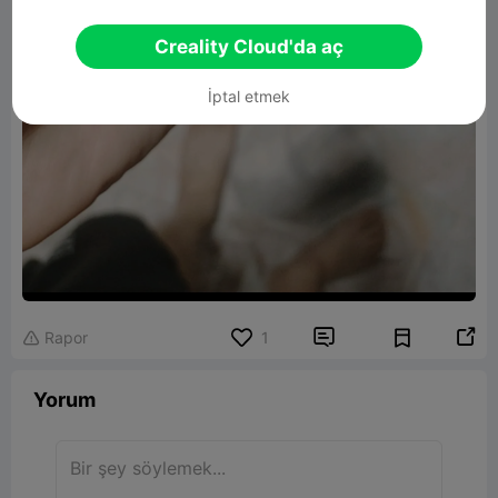
Creality Cloud'da aç
İptal etmek


Rapor
1

Yorum