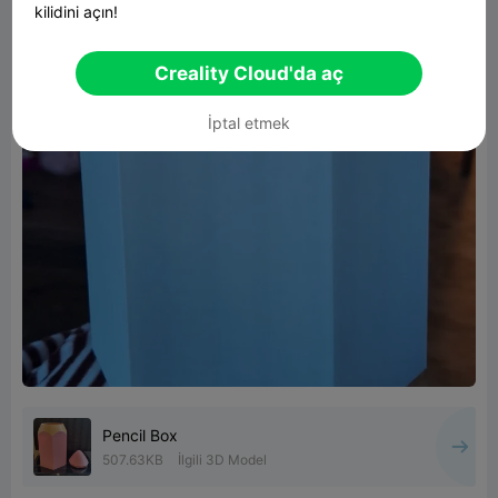
kilidini açın!
Creality Cloud'da aç
İptal etmek
Pencil Box
507.63KB
İlgili 3D Model