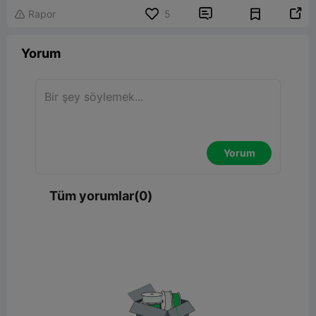


Rapor
5

Yorum
Yorum
Tüm yorumlar(0)