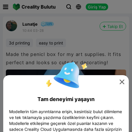

Creality Bulutu
Giriş Yap



Lunatje
Takip Et
10:44 03-28
3d printing
easy to print
Made the penicl box for my art supplies. It fits
perfect and looks so cute for decorating!

Tam deneyimi yaşayın
Modellerin tüm ayrıntılarına erişin, kesintisiz bulut dilimleme
ve tek tıklamayla yazdırma özelliklerinin keyfini çıkarın.
Modellerle etkileşime geçerek özel puanlar kazanın ve
sadece Creality Cloud Uygulamasında daha fazla sürprizin