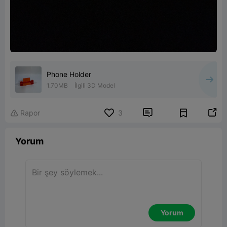
Phone Holder
1.70MB
İlgili 3D Model


Rapor
3

Yorum
Yorum