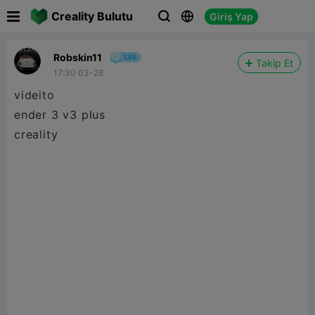

Creality Bulutu
Giriş Yap



Robskin11
Takip Et
17:30 03-28
videito
ender 3 v3 plus
creality