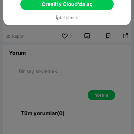
Creality Cloud'da aç
Creality Bed Scraper
İptal etmek
246.01KB
İlgili 3D Model


Rapor
7

Yorum
Yorum
Tüm yorumlar(0)