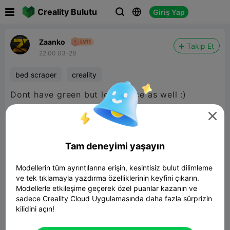

Creality Bulutu
Giriş Yap



Zaanko
Takip Et
22:00 03-28
bed scraper
creality
Dont have green but looks nice as well :)

Tam deneyimi yaşayın
Modellerin tüm ayrıntılarına erişin, kesintisiz bulut dilimleme
ve tek tıklamayla yazdırma özelliklerinin keyfini çıkarın.
Modellerle etkileşime geçerek özel puanlar kazanın ve
sadece Creality Cloud Uygulamasında daha fazla sürprizin
kilidini açın!