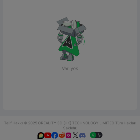
Veri yok
Telif Hakkı © 2025 CREALITY 3D (HK) TECHNOLOGY LIMITED Tüm Hakları
Saklıdır.





