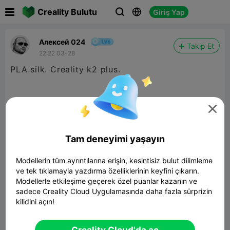

Creality Bulutu
Giriş Yap



Алексей 024
Takip Et
22:22 03-28
PLA silk. Creality k2 plus.

Tam deneyimi yaşayın
Modellerin tüm ayrıntılarına erişin, kesintisiz bulut dilimleme
ve tek tıklamayla yazdırma özelliklerinin keyfini çıkarın.
Modellerle etkileşime geçerek özel puanlar kazanın ve
sadece Creality Cloud Uygulamasında daha fazla sürprizin
kilidini açın!
Gothic Arched Casket Box
138.84MB
İlgili 3D Model