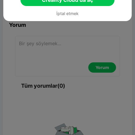
Creality Cloud'da aç


Rapor
4

İptal etmek
Yorum
Yorum
Tüm yorumlar(0)